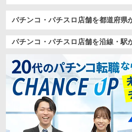
パチンコ・パチスロ店舗を都道府県
パチンコ・パチスロ店舗を沿線・駅