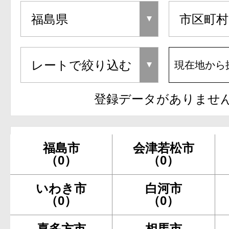
現在地から
登録データがありませ
福島市
会津若松市
（0）
（0）
いわき市
白河市
（0）
（0）
喜多方市
相馬市