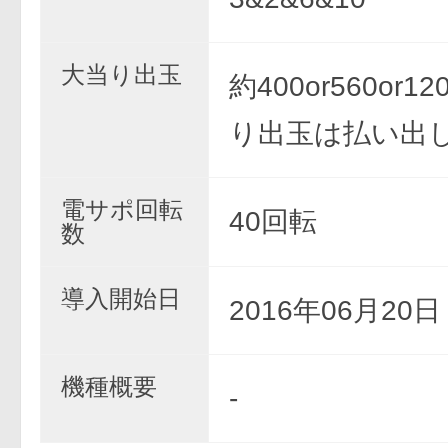
大当り出玉
約400or560or
り出玉は払い出
電サポ回転
40回転
数
導入開始日
2016年06月20
機種概要
-