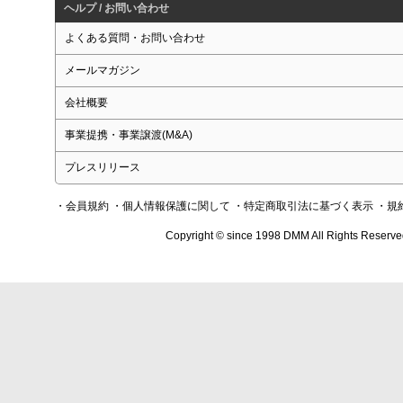
ヘルプ / お問い合わせ
よくある質問・お問い合わせ
メールマガジン
会社概要
事業提携・事業譲渡(M&A)
プレスリリース
・会員規約
・個人情報保護に関して
・特定商取引法に基づく表示
・規
Copyright © since 1998 DMM All Rights Reserve