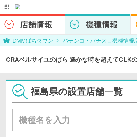
DMMぱちタウン
パチンコ・パチスロ機種情報
CRAベルサイユのばら 遙かな時を超えてGLK
福島県の設置店舗一覧