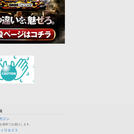
報
ガジン
を無料でお届けします。
フィリエイト