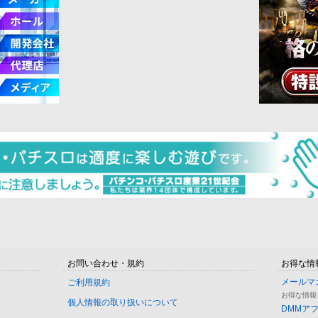
お問い合わせ・規約
お得な情
メールマ
ご利用規約
お得な情報
個人情報の取り扱いについて
DMMア