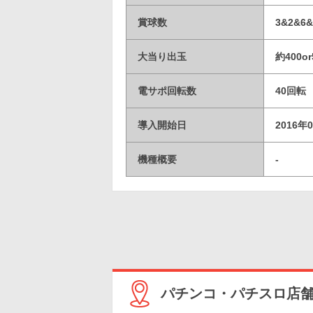
賞球数
3&2&6&
大当り出玉
約400
電サポ回転数
40回転
導入開始日
2016年
機種概要
-
パチンコ・パチスロ店