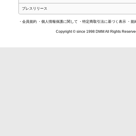
プレスリリース
・会員規約
・個人情報保護に関して
・特定商取引法に基づく表示
・規
Copyright © since 1998 DMM All Rights Reserve