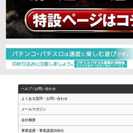
ヘルプ / お問い合わせ
よくある質問・お問い合わせ
メールマガジン
会社概要
事業提携・事業譲渡(M&A)