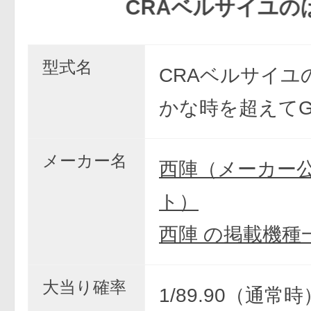
CRAベルサイユのばら 遙
型式名
CRAベルサイユ
かな時を超えてG
メーカー名
西陣（メーカー
ト）
西陣 の掲載機種
大当り確率
1/89.90（通常時）