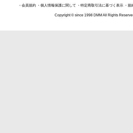
・会員規約
・個人情報保護に関して
・特定商取引法に基づく表示
・規
Copyright © since 1998 DMM All Rights Reserve