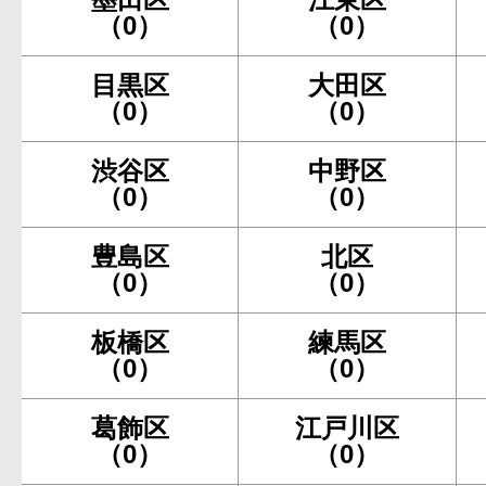
（0）
（0）
目黒区
大田区
（0）
（0）
渋谷区
中野区
（0）
（0）
豊島区
北区
（0）
（0）
板橋区
練馬区
（0）
（0）
葛飾区
江戸川区
（0）
（0）