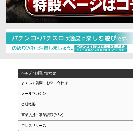
ヘルプ / お問い合わせ
よくある質問・お問い合わせ
メールマガジン
会社概要
事業提携・事業譲渡(M&A)
プレスリリース