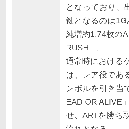
となっており、
鍵となるのは1G
純増約1.74枚の
RUSH」。
通常時における
は、レア役であ
ンボルを引き当て
EAD OR ALIV
せ、ARTを勝ち
流れとなる。