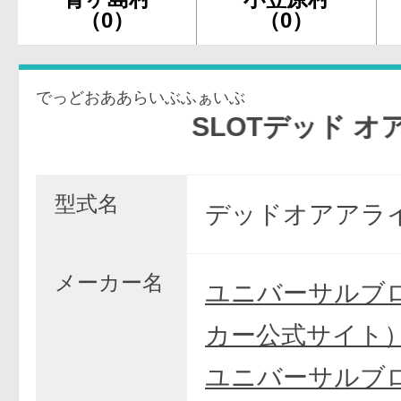
（0）
（0）
でっどおああらいぶふぁいぶ
SLOTデッド オア アラ
型式名
デッドオアアライ
メーカー名
ユニバーサルブ
カー公式サイト
ユニバーサルブロ