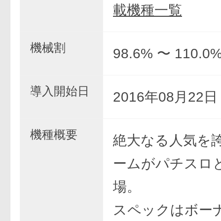
載機種一覧
機械割
98.6% 〜 110.0
導入開始日
2016年08月22
機種概要
絶大なる人気を
ームがパチスロ
場。
スペックはボーナ