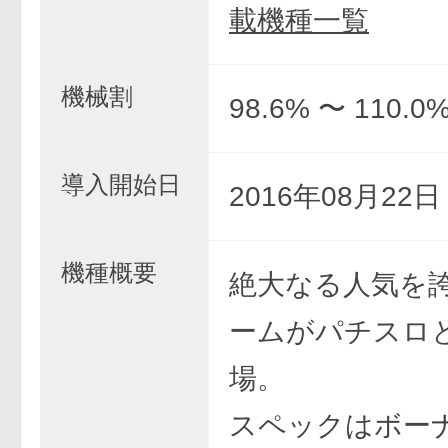
載機種一覧
機械割
98.6% 〜 110.0
導入開始日
2016年08月22
機種概要
絶大なる人気を
ームがパチスロ
場。
スペックはボーナ