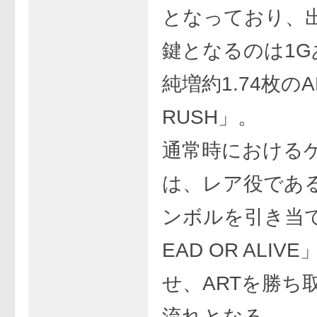
となっており、
鍵となるのは1G
純増約1.74枚の
RUSH」。
通常時における
は、レア役であ
ンボルを引き当て
EAD OR ALIV
せ、ARTを勝ち
流れとなる。