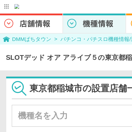
DMMぱちタウン
パチンコ・パチスロ機種情報
SLOTデッド オア アライブ５の東京都
東京都稲城市の設置店舗