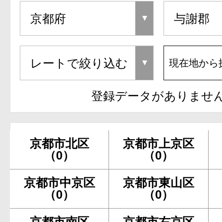
現在地から
登録データがありませ
京都市北区
京都市上京区
（0）
（0）
京都市中京区
京都市東山区
（0）
（0）
京都市南区
京都市右京区