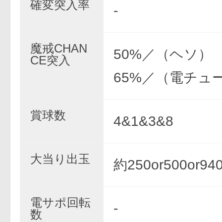
確変突入率
-
魔戒CHAN
50%／（ヘソ）
CE突入
65%／（電チュ
賞球数
4&1&3&8
大当り出玉
約250or500or94
電サポ回転
-
数