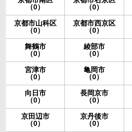
（0）
（0）
京都市山科区
京都市西京区
（0）
（0）
舞鶴市
綾部市
（0）
（0）
宮津市
亀岡市
（0）
（0）
向日市
長岡京市
（0）
（0）
京田辺市
京丹後市
（0）
（0）