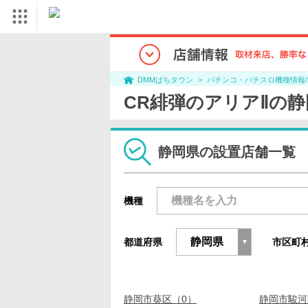
パチンコ・パチスロ機種情報
DMMぱちタウン
CR緋弾のアリアⅡの
静岡県の設置店舗一覧
機種
都道府県
市区町
静岡市葵区（0）
静岡市駿河