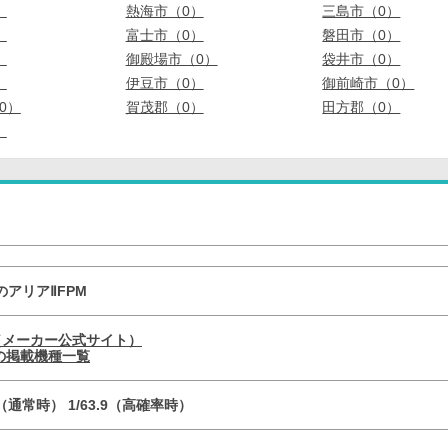
）
熱海市（0）
三島市（0）
）
富士市（0）
磐田市（0）
）
御殿場市（0）
袋井市（0）
）
伊豆市（0）
御前崎市（0）
0）
賀茂郡（0）
田方郡（0）
）
のアリアⅡFPM
（メーカー公式サイト）
の掲載機種一覧
.6（通常時） 1/63.9（高確率時）