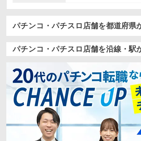
パチンコ・パチスロ店舗を都道府県
パチンコ・パチスロ店舗を沿線・駅