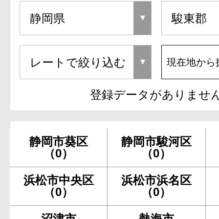
現在地から
登録データがありませ
静岡市葵区
静岡市駿河区
（0）
（0）
浜松市中央区
浜松市浜名区
（0）
（0）
沼津市
熱海市