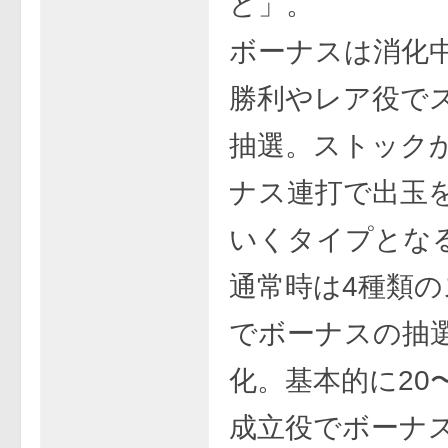
ど」。
ボーナスは消化
勝利やレア役で
抽選。ストック
ナス連打で出玉
いくタイプとな
通常時は4種類
でボーナスの抽
化。基本的に20〜
成立役でボーナ