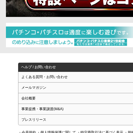
ヘルプ / お問い合わせ
よくある質問・お問い合わせ
メールマガジン
会社概要
事業提携・事業譲渡(M&A)
プレスリリース
・会員規約
・個人情報保護に関して
・特定商取引法に基づく表示
・規