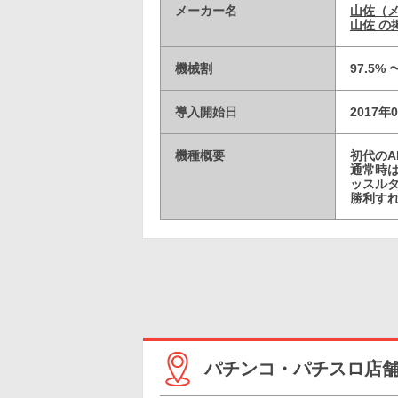
メーカー名
山佐（
山佐 の
機械割
97.5% 
導入開始日
2017年
機種概要
初代の
通常時は
ッスルタ
勝利す
パチンコ・パチスロ店