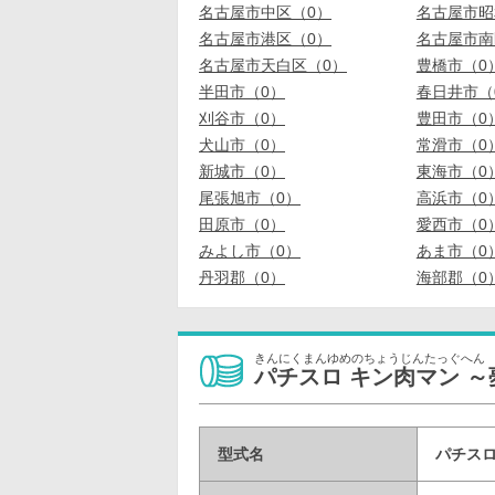
名古屋市中区（0）
名古屋市昭
名古屋市港区（0）
名古屋市南
名古屋市天白区（0）
豊橋市（0
半田市（0）
春日井市（
刈谷市（0）
豊田市（0
犬山市（0）
常滑市（0
新城市（0）
東海市（0
尾張旭市（0）
高浜市（0
田原市（0）
愛西市（0
みよし市（0）
あま市（0
丹羽郡（0）
海部郡（0
きんにくまんゆめのちょうじんたっぐへん
パチスロ キン肉マン 
型式名
パチスロ