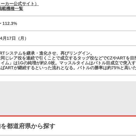
メーカー公式サイト）
掲載機種一覧
〜 112.3%
04月17日（月）
ARTシステムを継承・進化させ、再びリングイン。
同じレア役を連続で引くことで成立するタッグ役などでCZやARTを目
イム」は1Gの純増が約2.0枚。マッスルタイムはバトル目成立で突入
ればARTが継続するといった流れとなる。バトルの勝率は約75%と高い
舗を都道府県から探す