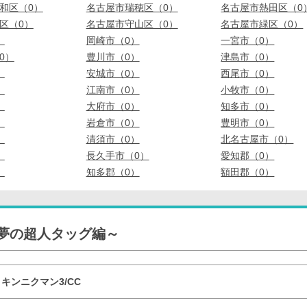
和区（0）
名古屋市瑞穂区（0）
名古屋市熱田区（0
区（0）
名古屋市守山区（0）
名古屋市緑区（0）
）
岡崎市（0）
一宮市（0）
0）
豊川市（0）
津島市（0）
）
安城市（0）
西尾市（0）
）
江南市（0）
小牧市（0）
）
大府市（0）
知多市（0）
）
岩倉市（0）
豊明市（0）
）
清須市（0）
北名古屋市（0）
）
長久手市（0）
愛知郡（0）
）
知多郡（0）
額田郡（0）
～夢の超人タッグ編～
キンニクマン3/CC