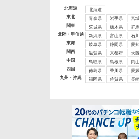
北海道
北海道
東北
青森県
岩手県
宮
関東
茨城県
栃木県
群
北陸・甲信越
新潟県
富山県
石
東海
岐阜県
静岡県
愛
関西
滋賀県
京都府
大
中国
鳥取県
島根県
岡
四国
徳島県
香川県
愛
九州・沖縄
福岡県
佐賀県
長