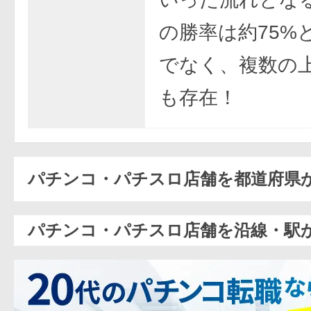
の勝率は約75%
でなく、複数の
も存在！
パチンコ・パチスロ店舗を都道府県
パチンコ・パチスロ店舗を沿線・駅