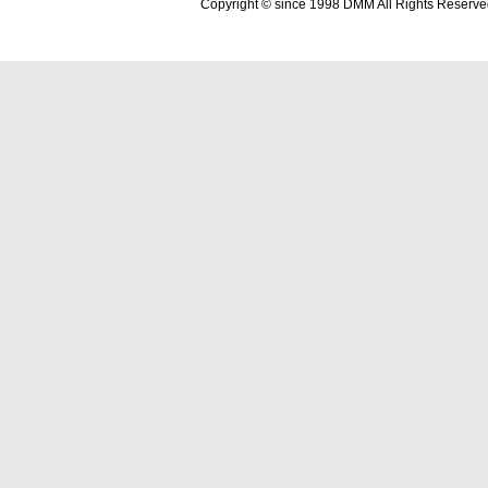
Copyright © since 1998 DMM All Rights Reserve