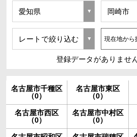
現在地から
登録データがありませ
名古屋市千種区
名古屋市東区
（0）
（0）
名古屋市西区
名古屋市中村区
（0）
（0）
名古屋市昭和区
名古屋市瑞穂区