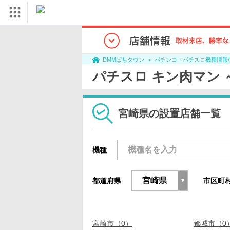
パチンコ・パチスロ機種情報
DMMぱちタウン
パチスロ キン肉マン
宮崎県の設置店舗一覧
機種
都道府県
市区町
宮崎市（0）
都城市（0