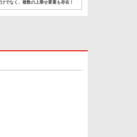
だけでなく、複数の上乗せ要素も存在！