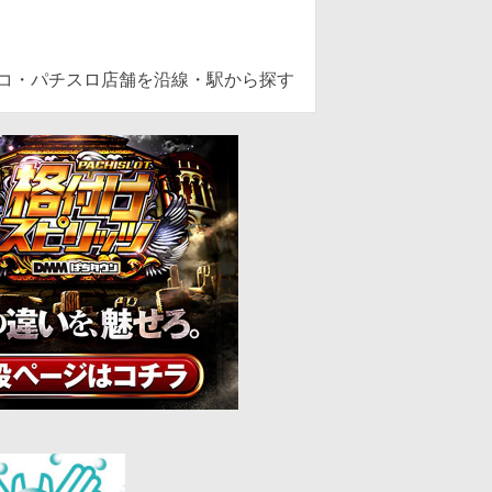
ンコ・パチスロ店舗を沿線・駅から探す