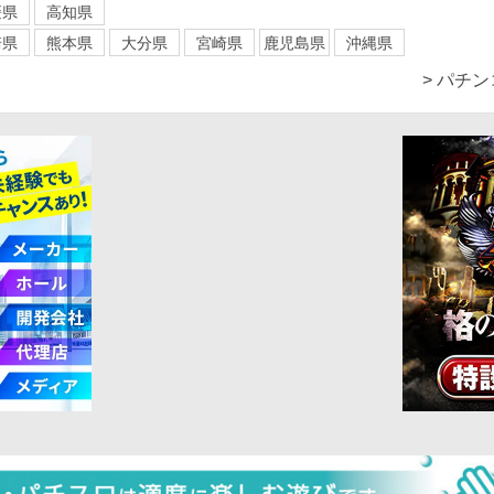
媛県
高知県
崎県
熊本県
大分県
宮崎県
鹿児島県
沖縄県
> パチ