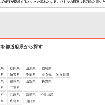
ればARTが継続するといった流れとなる。バトルの勝率は約75%と高い
舗を都道府県から探す
城県
秋田県
山形県
福島県
馬県
埼玉県
千葉県
東京都
神奈川県
川県
福井県
山梨県
長野県
知県
三重県
阪府
兵庫県
奈良県
和歌山県
山県
広島県
山口県