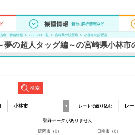
/演出・解析情報
パチスロ一覧
宮崎県の設置店
小林市の設置店
 ～夢の超人タッグ編～の宮崎県小林市
検索
村
レートで絞り込む
登録データがありません
）
延岡市（0）
日南市（0）