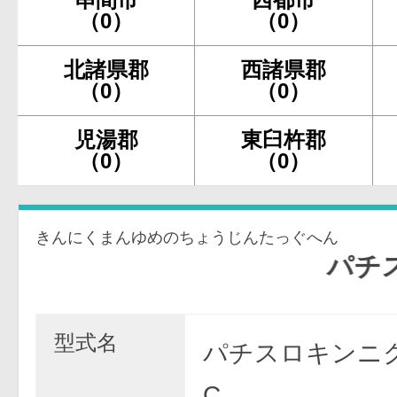
（0）
（0）
北諸県郡
西諸県郡
（0）
（0）
児湯郡
東臼杵郡
（0）
（0）
きんにくまんゆめのちょうじんたっぐへん
パチスロ キ
型式名
パチスロキンニク
C