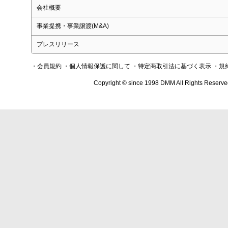
会社概要
事業提携・事業譲渡(M&A)
プレスリリース
・会員規約
・個人情報保護に関して
・特定商取引法に基づく表示
・規
Copyright © since 1998 DMM All Rights Reserve