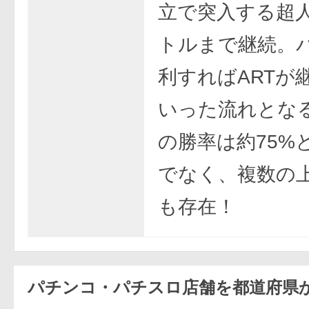
立で突入する超
トルまで継続。
利すればARTが
いった流れとな
の勝率は約75%
でなく、複数の
も存在！
パチンコ・パチスロ店舗を都道府県