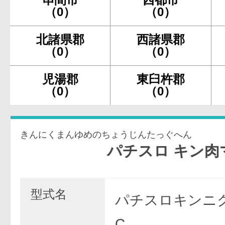
（0）
（0）
北諸県郡
西諸県郡
（0）
（0）
児湯郡
東臼杵郡
（0）
（0）
きんにくまんゆめのちょうじんたっぐへん
パチスロ キン肉マン 
型式名
パチスロキンニク
C