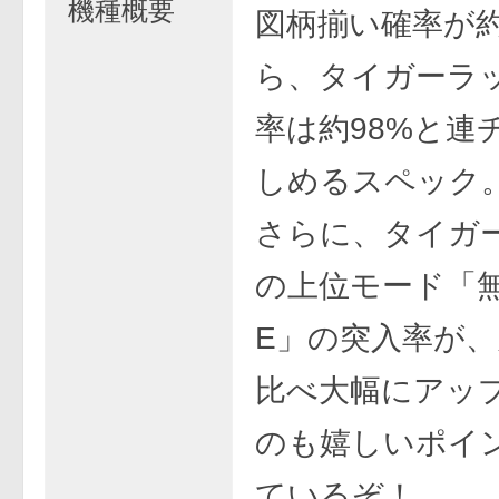
機種概要
図柄揃い確率が約1
ら、タイガーラ
率は約98%と連
しめるスペック
さらに、タイガ
の上位モード「無
E」の突入率が
比べ大幅にアッ
のも嬉しいポイ
ているぞ！