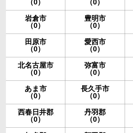
（0）
（0）
岩倉市
豊明市
（0）
（0）
田原市
愛西市
（0）
（0）
北名古屋市
弥富市
（0）
（0）
あま市
長久手市
（0）
（0）
西春日井郡
丹羽郡
（0）
（0）