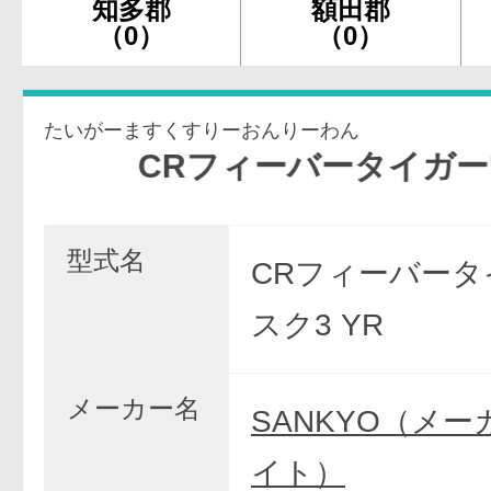
知多郡
額田郡
（0）
（0）
たいがーますくすりーおんりーわん
CRフィーバータイガーマスク3-ONL
型式名
CRフィーバータ
スク3 YR
メーカー名
SANKYO（メ
イト）