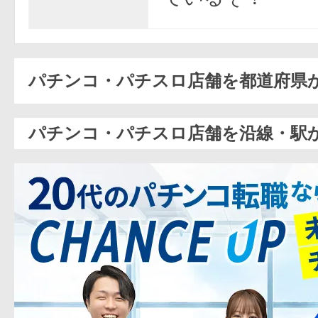
パチンコ・パチスロ店舗を都道府県
パチンコ・パチスロ店舗を沿線・駅