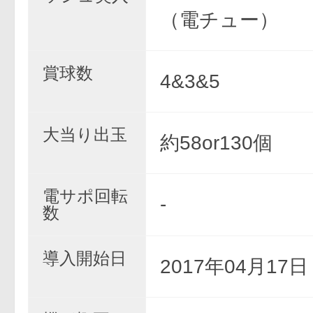
（電チュー）
賞球数
4&3&5
大当り出玉
約58or130個
電サポ回転
-
数
導入開始日
2017年04月17