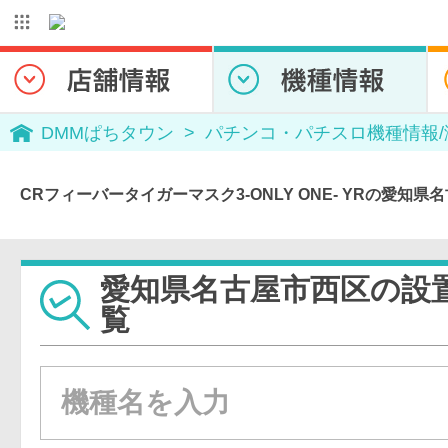
DMMぱちタウン
パチンコ・パチスロ機種情報
CRフィーバータイガーマスク3-ONLY ONE- YRの愛知
愛知県名古屋市西区の設
覧