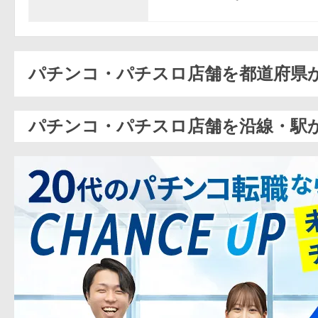
パチンコ・パチスロ店舗を都道府県
パチンコ・パチスロ店舗を沿線・駅