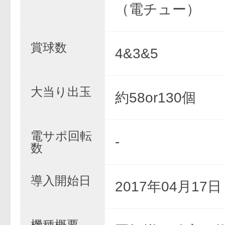
（電チュー）
賞球数
4&3&5
大当り出玉
約58or130個
電サポ回転
-
数
導入開始日
2017年04月17
機種概要