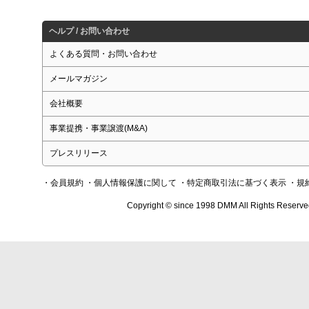
ヘルプ / お問い合わせ
よくある質問・お問い合わせ
メールマガジン
会社概要
事業提携・事業譲渡(M&A)
プレスリリース
・会員規約
・個人情報保護に関して
・特定商取引法に基づく表示
・規
Copyright © since 1998 DMM All Rights Reserve