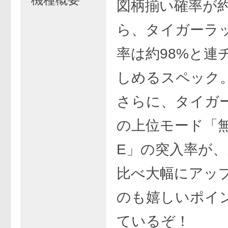
図柄揃い確率が約1
ら、タイガーラ
率は約98%と連
しめるスペック
さらに、タイガ
の上位モード「無
E」の突入率が
比べ大幅にアッ
のも嬉しいポイ
ているぞ！