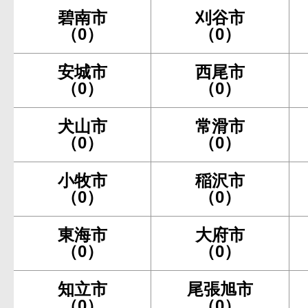
碧南市
刈谷市
（0）
（0）
安城市
西尾市
（0）
（0）
犬山市
常滑市
（0）
（0）
小牧市
稲沢市
（0）
（0）
東海市
大府市
（0）
（0）
知立市
尾張旭市
（0）
（0）