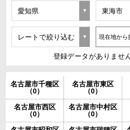
現在地から
登録データがありませ
名古屋市千種区
名古屋市東区
（0）
（0）
名古屋市西区
名古屋市中村区
（0）
（0）
名古屋市昭和区
名古屋市瑞穂区