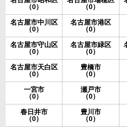
（0）
（0）
名古屋市中川区
名古屋市港区
（0）
（0）
名古屋市守山区
名古屋市緑区
（0）
（0）
名古屋市天白区
豊橋市
（0）
（0）
一宮市
瀬戸市
（0）
（0）
春日井市
豊川市
（0）
（0）