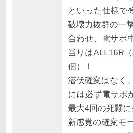
といった仕様で
破壊力抜群の一
合わせ、電サポ
当りはALL16R（
個）！
潜伏確変はなく
には必ず電サポ
最大4回の死闘に
新感覚の確変モー