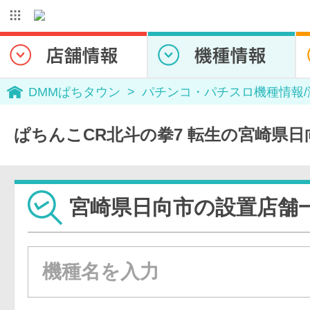
DMMぱちタウン
パチンコ・パチスロ機種情報
ぱちんこCR北斗の拳7 転生の宮崎県
宮崎県日向市の設置店舗