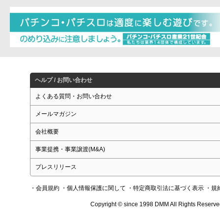
ヘルプ / お問い合わせ
よくある質問・お問い合わせ
メールマガジン
会社概要
事業提携・事業譲渡(M&A)
プレスリリース
・会員規約
・個人情報保護に関して
・特定商取引法に基づく表示
・規
Copyright © since 1998 DMM All Rights Reserve