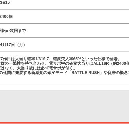
3&15
2400個
0回転or次回まで
04月17日（月）
7作目は大当り確率1/319.7、確変突入率65%といった仕様で登場。
群の一撃性を持ち合わせ、電サポ中の確変大当りはALL16R（約2400
変はなく、大当り後には必ず電サポが付く。
の死闘に発展する新感覚の確変モード「BATTLE RUSH」や従来の