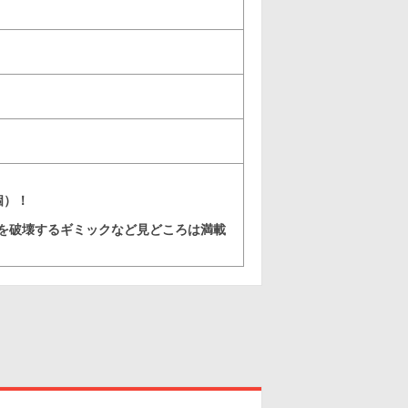
個）！
概念を破壊するギミックなど見どころは満載