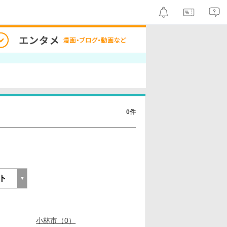
0件
小林市（0）