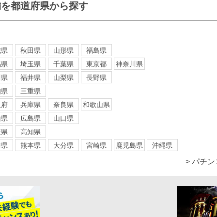
舗を都道府県から探す
城県
秋田県
山形県
福島県
馬県
埼玉県
千葉県
東京都
神奈川県
川県
福井県
山梨県
長野県
知県
三重県
阪府
兵庫県
奈良県
和歌山県
山県
広島県
山口県
媛県
高知県
崎県
熊本県
大分県
宮崎県
鹿児島県
沖縄県
> パチ