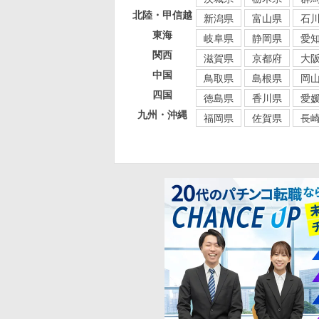
北陸・甲信越
新潟県
富山県
石
東海
岐阜県
静岡県
愛
関西
滋賀県
京都府
大
中国
鳥取県
島根県
岡
四国
徳島県
香川県
愛
九州・沖縄
福岡県
佐賀県
長