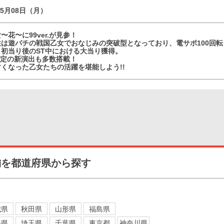
05月08日（月）
〜花〜に99ver.が見参！
性は遊パチの戦国乙女でおなじみの突破型となっており、電サポ100回
、初当り後のST中における大当り獲得。
r.限定の新演出も多数搭載！
くなった乙女たちの活躍を堪能しよう!!
舗を都道府県から探す
城県
秋田県
山形県
福島県
馬県
埼玉県
千葉県
東京都
神奈川県