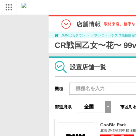
パチンコ・パチスロ機種情報
DMMぱちタウン
CR戦国乙女〜花〜 99v
設置店舗一覧
機種
都道府県
市区町
GooBle Park
北海道標津郡中標津町南