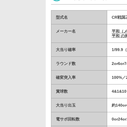
型式名
CR戦国乙
メーカー名
平和（
平和 の
大当り確率
1/99.
ラウンド数
2or6or
確変突入率
100%
賞球数
4&1&10
大当り出玉
約140or
電サポ回転数
0or24o