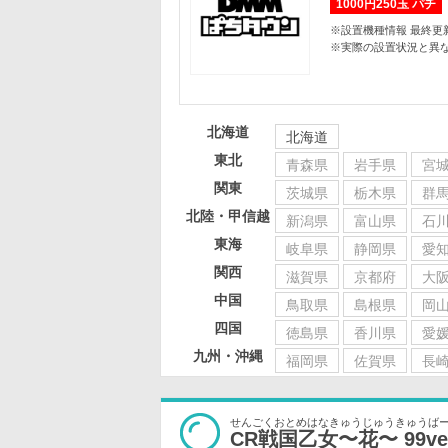
1000円250玉 パチ
※設置機種情報 最終更新日 
※実際の設置状況と異
北海道
北海道
東北
青森県
岩手県
宮
関東
茨城県
栃木県
群
北陸・甲信越
新潟県
富山県
石
東海
岐阜県
静岡県
愛
関西
滋賀県
京都府
大
中国
鳥取県
島根県
岡
四国
徳島県
香川県
愛
九州・沖縄
福岡県
佐賀県
長
せんごくおとめはなきゅうじゅうきゅうば
CR戦国乙女〜花〜 99ver