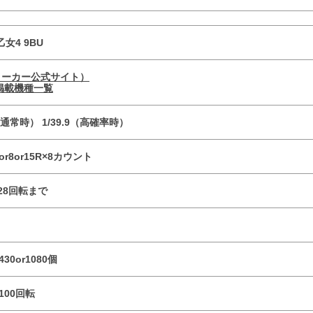
女4 9BU
メーカー公式サイト）
掲載機種一覧
9（通常時） 1/39.9（高確率時）
7or8or15R×8カウント
／28回転まで
430or1080個
r100回転