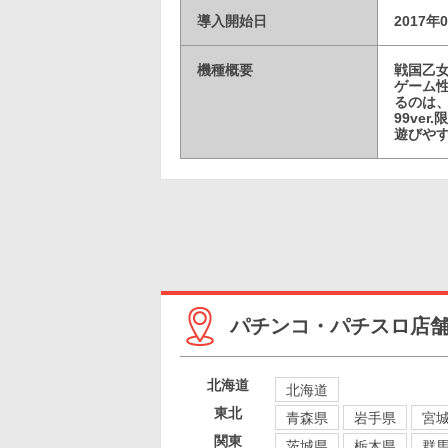
導入開始日
2017年
機種概要
戦国乙女
ゲーム
るのは
99ve
遊びやす
パチンコ・パチスロ店
北海道
北海道
東北
青森県
岩手県
宮
関東
茨城県
栃木県
群