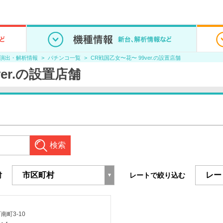
/演出・解析情報
パチンコ一覧
CR戦国乙女〜花〜 99ver.の設置店舗
er.の設置店舗
検索
村
レートで絞り込む
町3-10