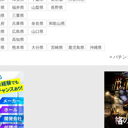
川県
福井県
山梨県
長野県
知県
三重県
阪府
兵庫県
奈良県
和歌山県
山県
広島県
山口県
媛県
高知県
崎県
熊本県
大分県
宮崎県
鹿児島県
沖縄県
> パチ