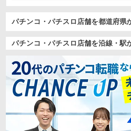
パチンコ・パチスロ店舗を都道府県
パチンコ・パチスロ店舗を沿線・駅