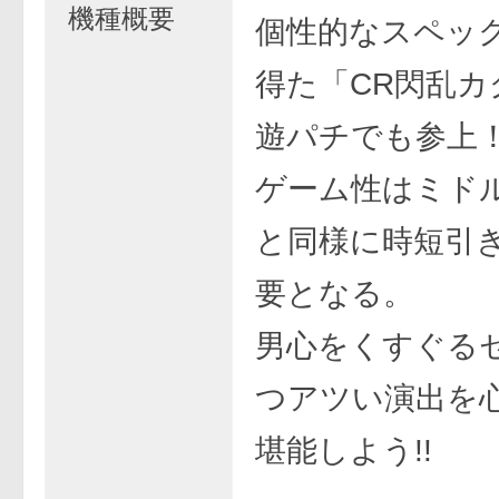
機種概要
個性的なスペッ
得た「CR閃乱カ
遊パチでも参上
ゲーム性はミド
と同様に時短引
要となる。
男心をくすぐる
つアツい演出を
堪能しよう!!