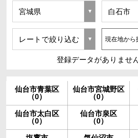
現在地から
登録データがありませ
仙台市青葉区
仙台市宮城野区
（0）
（0）
仙台市太白区
仙台市泉区
（0）
（0）
塩竃市
気仙沼市