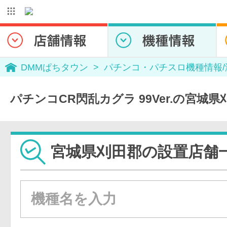
DMMぱちタウン
パチンコ・パチスロ機種情報
パチンコCR閃乱カグラ 99Ver.の宮城
宮城県刈田郡の設置店舗