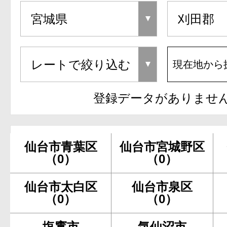
現在地から
登録データがありませ
仙台市青葉区
仙台市宮城野区
（0）
（0）
仙台市太白区
仙台市泉区
（0）
（0）
塩竃市
気仙沼市