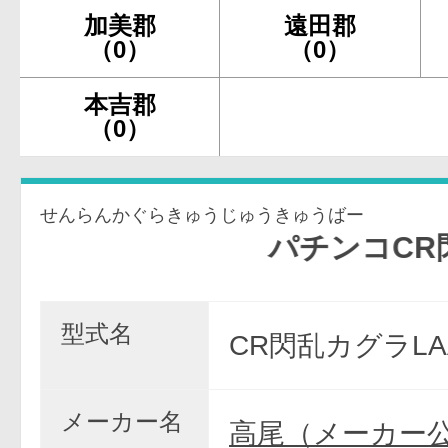
加美郡
遠田郡
（0）
（0）
本吉郡
（0）
せんらんかぐらきゅうじゅうきゅうばー
パチンコCR閃乱カグラ
型式名
CR閃乱カグラLA
メーカー名
高尾（メーカー