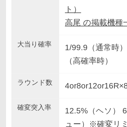
ト）
高尾 の掲載機種
大当り確率
1/99.9（通常時） 
（高確率時）
ラウンド数
4or8or12or16
確変突入率
12.5%（ヘソ） 
ュー）※確変リ