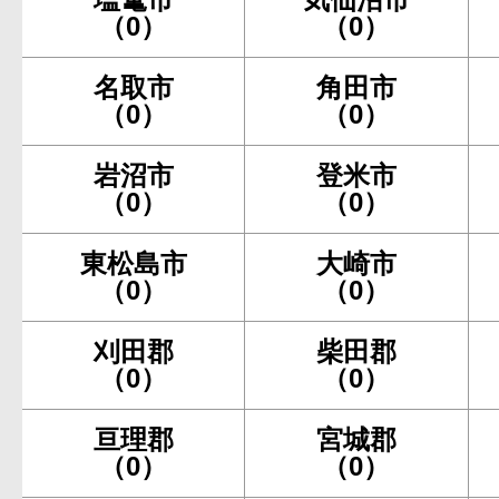
（0）
（0）
名取市
角田市
（0）
（0）
岩沼市
登米市
（0）
（0）
東松島市
大崎市
（0）
（0）
刈田郡
柴田郡
（0）
（0）
亘理郡
宮城郡
（0）
（0）