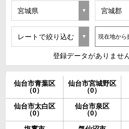
現在地から
登録データがありませ
仙台市青葉区
仙台市宮城野区
（0）
（0）
仙台市太白区
仙台市泉区
（0）
（0）
塩竃市
気仙沼市