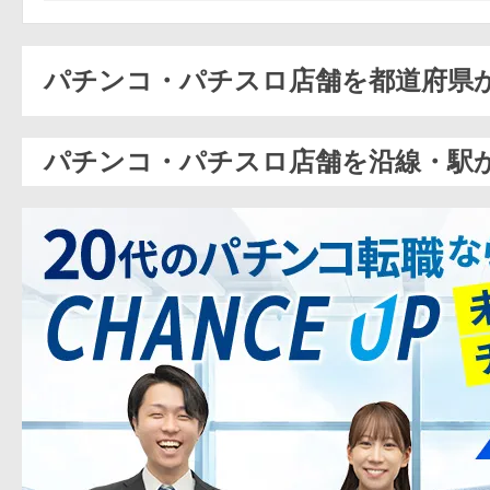
パチンコ・パチスロ店舗を都道府県
パチンコ・パチスロ店舗を沿線・駅