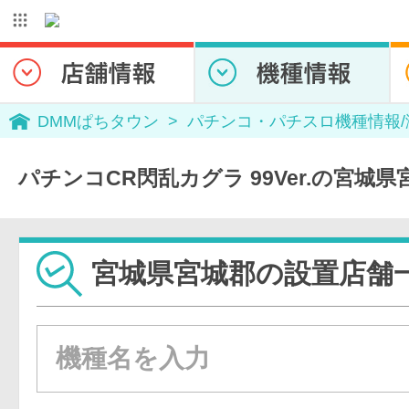
DMMぱちタウン
パチンコ・パチスロ機種情報
パチンコCR閃乱カグラ 99Ver.の宮城
宮城県宮城郡の設置店舗