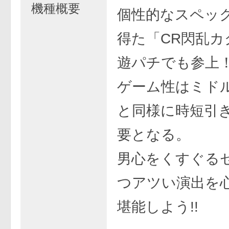
機種概要
個性的なスペッ
得た「CR閃乱カ
遊パチでも参上
ゲーム性はミド
と同様に時短引
要となる。
男心をくすぐる
つアツい演出を
堪能しよう!!