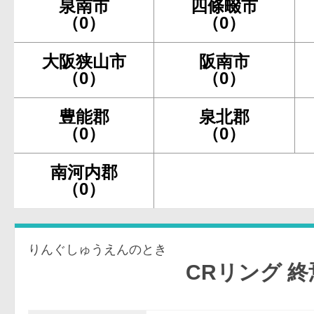
泉南市
四條畷市
（0）
（0）
大阪狭山市
阪南市
（0）
（0）
豊能郡
泉北郡
（0）
（0）
南河内郡
（0）
りんぐしゅうえんのとき
CRリング 終焉ノ