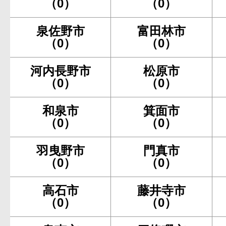
（0）
（0）
泉佐野市
富田林市
（0）
（0）
河内長野市
松原市
（0）
（0）
和泉市
箕面市
（0）
（0）
羽曳野市
門真市
（0）
（0）
高石市
藤井寺市
（0）
（0）