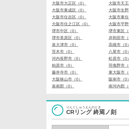
大阪市大正区（0）
大阪市天王
大阪市東成区（0）
大阪市生野
大阪市住吉区（0）
大阪市東住
大阪市住之江区（0）
大阪市平野
堺市中区（0）
堺市東区（
堺市美原区（0）
岸和田市（
泉大津市（0）
高槻市（0
茨木市（0）
八尾市（0
河内長野市（0）
松原市（0
柏原市（0）
羽曳野市（
藤井寺市（0）
東大阪市（
大阪狭山市（0）
阪南市（0
泉南郡（0）
南河内郡（
りんぐしゅうえんのとき
CRリング 終焉ノ刻