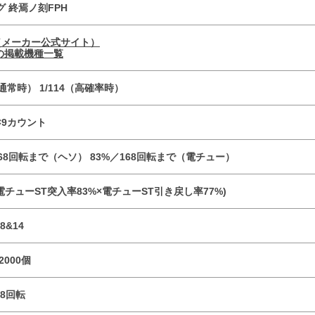
グ 終焉ノ刻FPH
（メーカー公式サイト）
の掲載機種一覧
（通常時） 1/114（高確率時）
R×9カウント
168回転まで（ヘソ） 83%／168回転まで（電チュー）
(電チューST突入率83%×電チューST引き戻し率77%)
8&14
2000個
68回転