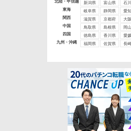
北陸・甲信越
新潟県
富山県
石
東海
岐阜県
静岡県
愛
関西
滋賀県
京都府
大
中国
鳥取県
島根県
岡
四国
徳島県
香川県
愛
九州・沖縄
福岡県
佐賀県
長