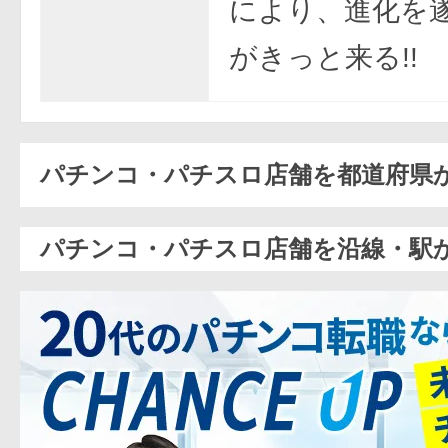
により、進化を
がきっと来る!!
パチンコ・パチスロ店舗を都道府県
パチンコ・パチスロ店舗を沿線・駅