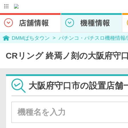
DMMぱちタウン
パチンコ・パチスロ機種情報
CRリング 終焉ノ刻の大阪府守
大阪府守口市の設置店舗