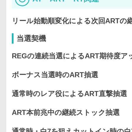
リール始動順変化による次回ARTの
当選契機
REGの連続当選によるART期待度ア
ボーナス当選時のART抽選
通常時のレア役によるART直撃抽選
ART本前兆中の継続ストック抽選
通常時・白7を狙えカットイン時の白