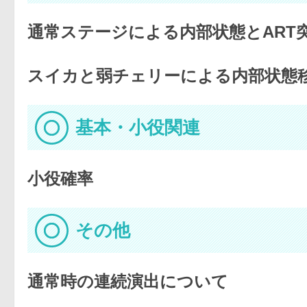
通常ステージによる内部状態とART
スイカと弱チェリーによる内部状態
基本・小役関連
小役確率
その他
通常時の連続演出について