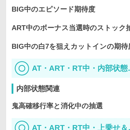
BIG中のエピソード期待度
ART中のボーナス当選時のストック
BIG中の白7を狙えカットインの期待
AT・ART・RT中・内部状態
内部状態関連
鬼高確移行率と消化中の抽選
AT・ART・RT中・上乗せ＆