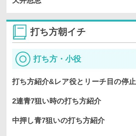
天井恩恵
打ち方朝イチ
打ち方・小役
打ち方紹介&レア役とリーチ目の停止
2連青7狙い時の打ち方紹介
中押し青7狙いの打ち方紹介