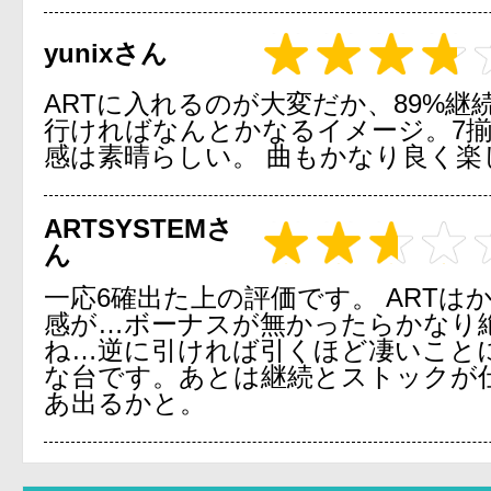
yunixさん
ARTに入れるのが大変だか、89%継
行ければなんとかなるイメージ。7
感は素晴らしい。 曲もかなり良く楽
ARTSYSTEMさ
ん
一応6確出た上の評価です。 ARTは
感が…ボーナスが無かったらかなり
ね…逆に引ければ引くほど凄いこと
な台です。あとは継続とストックが
あ出るかと。