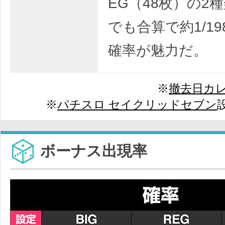
EG（48枚）の2
でも合算で約1/1
確率が魅力だ。
※
撤去日カ
※
パチスロ セイクリッドセブン
ボーナス出現率