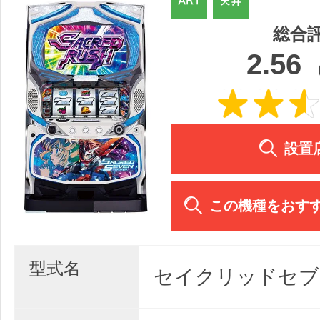
総合
2.56
設置
この機種をおす
型式名
セイクリッドセブン