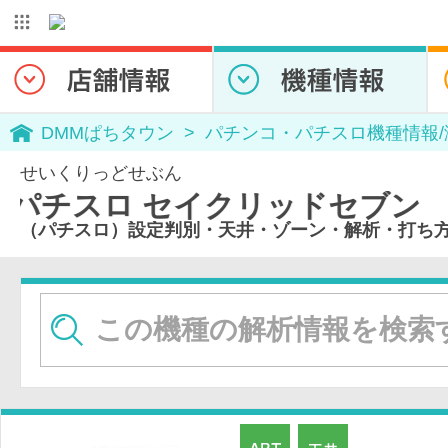
DMMぱちタウン
パチンコ・パチスロ機種情報
せいくりっどせぶん
イクリッドセブン
（パチスロ）設定判別・天井・ゾーン・解析・打ち