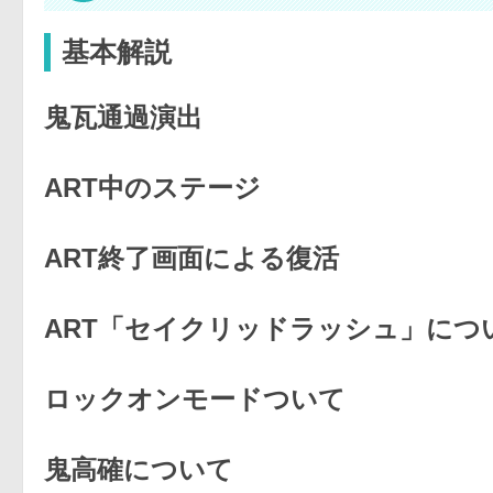
基本解説
鬼瓦通過演出
ART中のステージ
ART終了画面による復活
ART「セイクリッドラッシュ」につ
ロックオンモードついて
鬼高確について