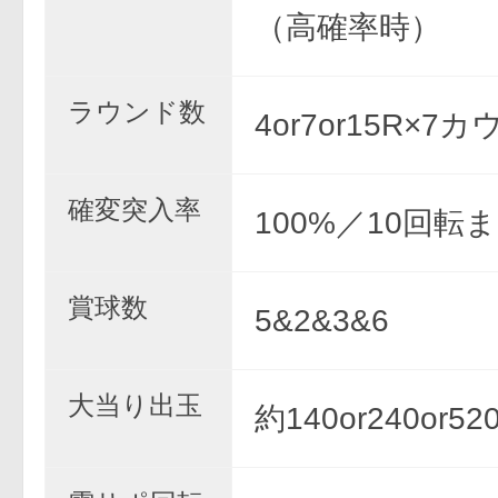
（高確率時）
ラウンド数
4or7or15R×7
確変突入率
100%／10回転
賞球数
5&2&3&6
大当り出玉
約140or240or52