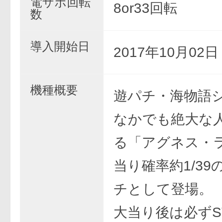
電サポ回転
8or33回転
数
導入開始日
2017年10月02
機種概要
遊パチ・海物語
なかでも絶大な
る「アグネス・
当り確率約1/3
チとして登場。
大当り後は必ずS