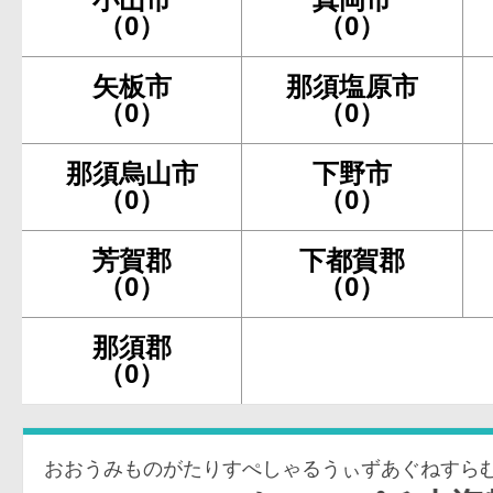
（0）
（0）
矢板市
那須塩原市
（0）
（0）
那須烏山市
下野市
（0）
（0）
芳賀郡
下都賀郡
（0）
（0）
那須郡
（0）