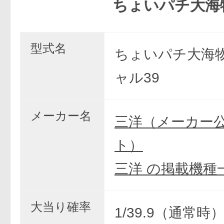
ちょいパチ大海物語スペシ
型式名
ちょいパチ大海
ャル39
メーカー名
三洋（メーカー
ト）
三洋 の掲載機種
大当り確率
1/39.9（通常時） 