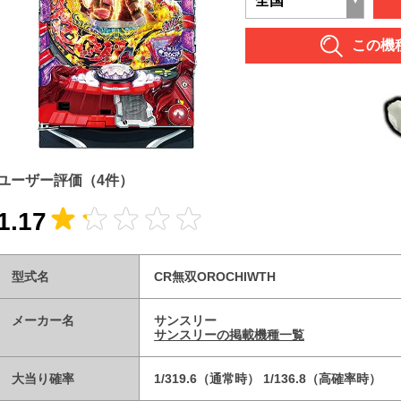
この機
ユーザー評価
（4件）
1.17
型式名
CR無双OROCHIWTH
メーカー名
サンスリー
サンスリーの掲載機種一覧
大当り確率
1/319.6（通常時） 1/136.8（高確率時）