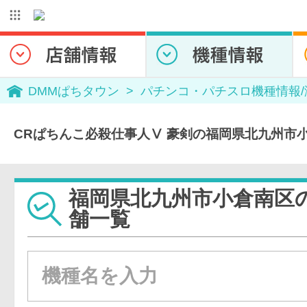
DMMぱちタウン
パチンコ・パチスロ機種情報
CRぱちんこ必殺仕事人Ⅴ 豪剣の福岡県北九州市
福岡県北九州市小倉南区
舗一覧