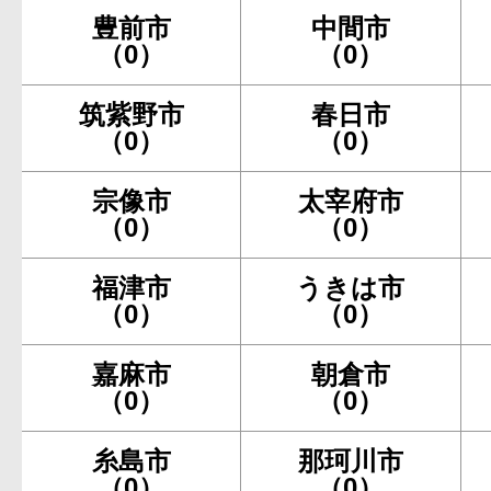
豊前市
中間市
（0）
（0）
筑紫野市
春日市
（0）
（0）
宗像市
太宰府市
（0）
（0）
福津市
うきは市
（0）
（0）
嘉麻市
朝倉市
（0）
（0）
糸島市
那珂川市
（0）
（0）