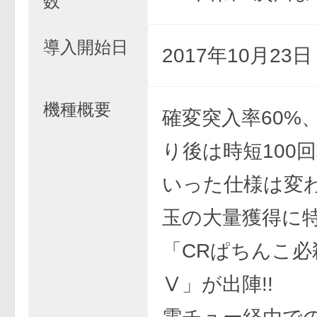
数
導入開始日
2017年10月23
機種概要
確変突入率60%
り後は時短100
いった仕様は変
玉の大量獲得に
「CRぱちんこ必
Ⅴ」が出陣!!