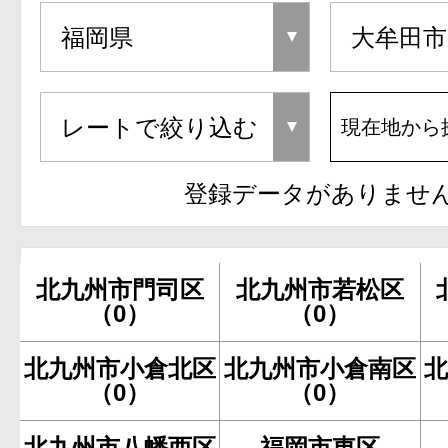
現在地から
登録データがありませ
北九州市門司区
北九州市若松区
（0）
（0）
北九州市小倉北区
北九州市小倉南区
（0）
（0）
北九州市八幡西区
福岡市東区