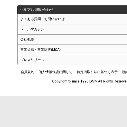
ヘルプ / お問い合わせ
よくある質問・お問い合わせ
メールマガジン
会社概要
事業提携・事業譲渡(M&A)
プレスリリース
・会員規約
・個人情報保護に関して
・特定商取引法に基づく表示
・規
Copyright © since 1998 DMM All Rights Reserve