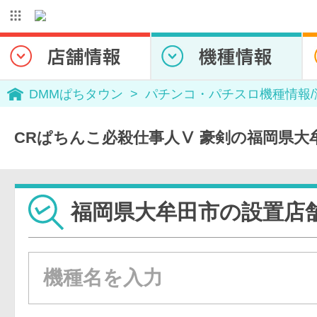
DMMぱちタウン
パチンコ・パチスロ機種情報
CRぱちんこ必殺仕事人Ⅴ 豪剣の福岡県大
福岡県大牟田市の設置店