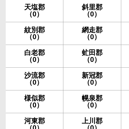
天塩郡
斜里郡
（0）
（0）
紋別郡
網走郡
（0）
（0）
白老郡
虻田郡
（0）
（0）
沙流郡
新冠郡
（0）
（0）
様似郡
幌泉郡
（0）
（0）
河東郡
上川郡
（0）
（0）