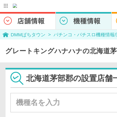
DMMぱちタウン
パチンコ・パチスロ機種情報
グレートキングハナハナの北海道茅
北海道茅部郡の設置店舗