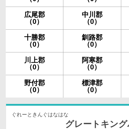
広尾郡
中川郡
（0）
（0）
十勝郡
釧路郡
（0）
（0）
川上郡
阿寒郡
（0）
（0）
野付郡
標津郡
（0）
（0）
ぐれーときんぐはなはな
グレートキングハナハ