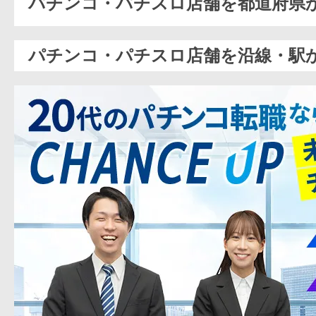
パチンコ・パチスロ店舗を都道府県
パチンコ・パチスロ店舗を沿線・駅