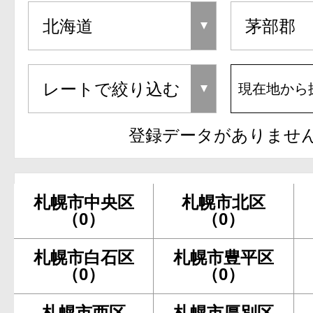
現在地から
登録データがありませ
札幌市中央区
札幌市北区
（0）
（0）
札幌市白石区
札幌市豊平区
（0）
（0）
札幌市西区
札幌市厚別区