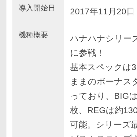
導入開始日
2017年11月20
機種概要
ハナハナシリーズ
に参戦！
基本スペックは3
ままのボーナス
っており、BIGは
枚、REGは約13
可能。シリーズ