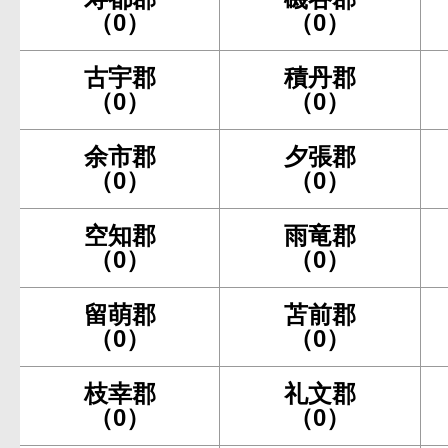
（0）
（0）
古宇郡
積丹郡
（0）
（0）
余市郡
夕張郡
（0）
（0）
空知郡
雨竜郡
（0）
（0）
留萌郡
苫前郡
（0）
（0）
枝幸郡
礼文郡
（0）
（0）