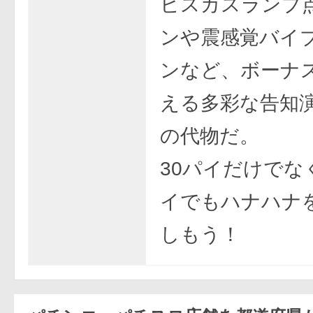
ビスカスランプ
ンや震感覚バイ
ンなど、ボーナ
える多彩な告知
の代物だ。
30パイだけでな
イでもハナハナ
しもう！