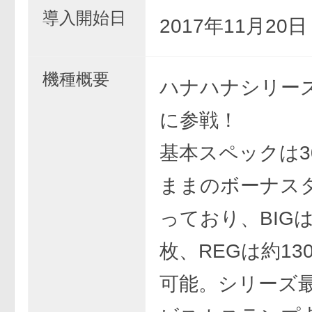
導入開始日
2017年11月20
機種概要
ハナハナシリーズ
に参戦！
基本スペックは3
ままのボーナス
っており、BIGは
枚、REGは約13
可能。シリーズ