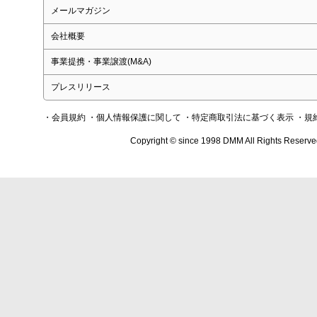
メールマガジン
会社概要
事業提携・事業譲渡(M&A)
プレスリリース
・会員規約
・個人情報保護に関して
・特定商取引法に基づく表示
・規
Copyright © since 1998 DMM All Rights Reserve