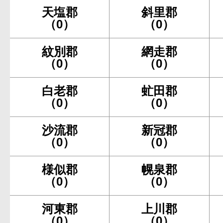
天塩郡
斜里郡
（0）
（0）
紋別郡
網走郡
（0）
（0）
白老郡
虻田郡
（0）
（0）
沙流郡
新冠郡
（0）
（0）
様似郡
幌泉郡
（0）
（0）
河東郡
上川郡
（0）
（0）