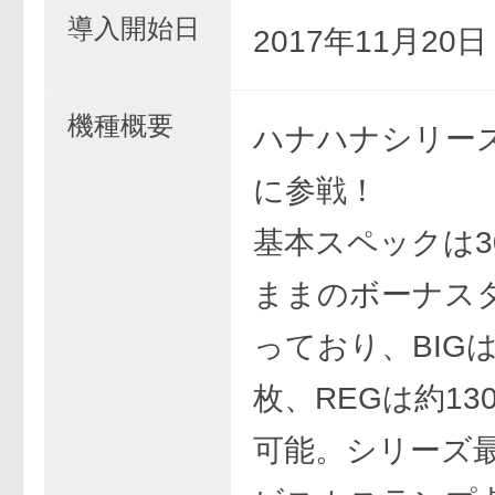
導入開始日
2017年11月20
機種概要
ハナハナシリーズ
に参戦！
基本スペックは3
ままのボーナス
っており、BIGは
枚、REGは約13
可能。シリーズ