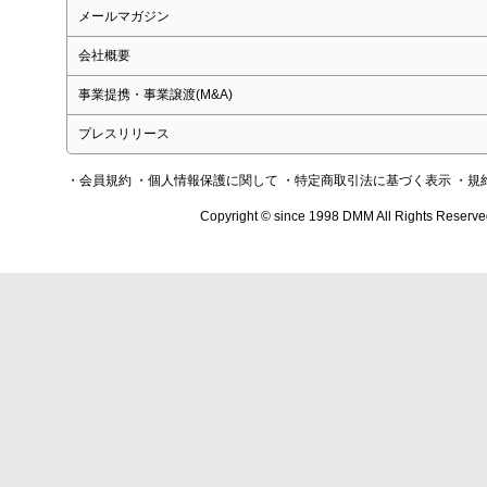
メールマガジン
会社概要
事業提携・事業譲渡(M&A)
プレスリリース
・会員規約
・個人情報保護に関して
・特定商取引法に基づく表示
・規
Copyright © since 1998 DMM All Rights Reserve