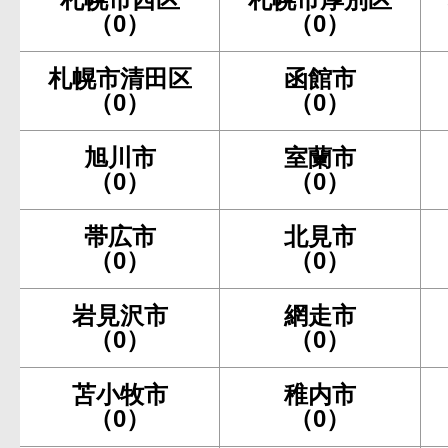
（0）
（0）
札幌市清田区
函館市
（0）
（0）
旭川市
室蘭市
（0）
（0）
帯広市
北見市
（0）
（0）
岩見沢市
網走市
（0）
（0）
苫小牧市
稚内市
（0）
（0）