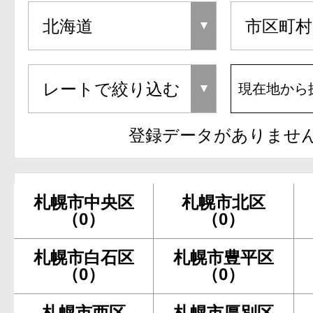
現在地から
登録データがありませ
札幌市中央区
札幌市北区
（0）
（0）
札幌市白石区
札幌市豊平区
（0）
（0）
札幌市西区
札幌市厚別区