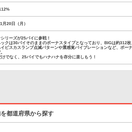
112%
11月20日（月）
シリーズが25パイに参戦！
ックは30パイそのままのボーナスタイプとなっており、BIGは約312枚
ハイビスカスランプ点滅パターンや震感覚バイブレーションなど、ボー
だ。
だけでなく、25パイでもハナハナを存分に楽しもう！
舗を都道府県から探す