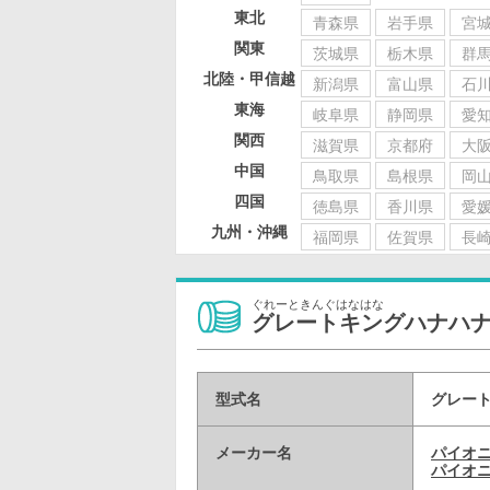
東北
青森県
岩手県
宮
関東
茨城県
栃木県
群
北陸・甲信越
新潟県
富山県
石
東海
岐阜県
静岡県
愛
関西
滋賀県
京都府
大
中国
鳥取県
島根県
岡
四国
徳島県
香川県
愛
九州・沖縄
福岡県
佐賀県
長
ぐれーときんぐはなはな
グレートキングハナハ
型式名
グレート
メーカー名
パイオ
パイオニ