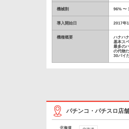
機械割
96% 〜 
導入開始日
2017年
機種概要
ハナハナ
基本スペ
最多の
の代物
30パイ
パチンコ・パチスロ店
北海道