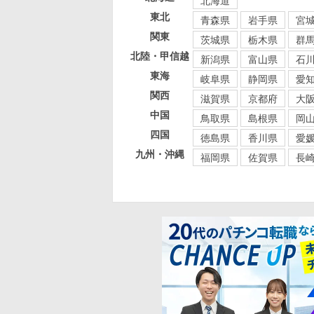
北海道
東北
青森県
岩手県
宮
関東
茨城県
栃木県
群
北陸・甲信越
新潟県
富山県
石
東海
岐阜県
静岡県
愛
関西
滋賀県
京都府
大
中国
鳥取県
島根県
岡
四国
徳島県
香川県
愛
九州・沖縄
福岡県
佐賀県
長