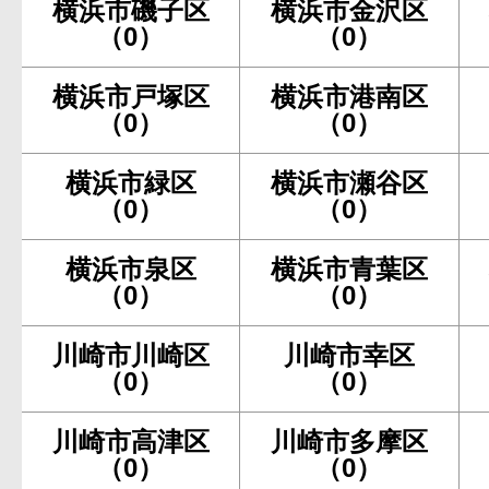
横浜市磯子区
横浜市金沢区
（0）
（0）
横浜市戸塚区
横浜市港南区
（0）
（0）
横浜市緑区
横浜市瀬谷区
（0）
（0）
横浜市泉区
横浜市青葉区
（0）
（0）
川崎市川崎区
川崎市幸区
（0）
（0）
川崎市高津区
川崎市多摩区
（0）
（0）