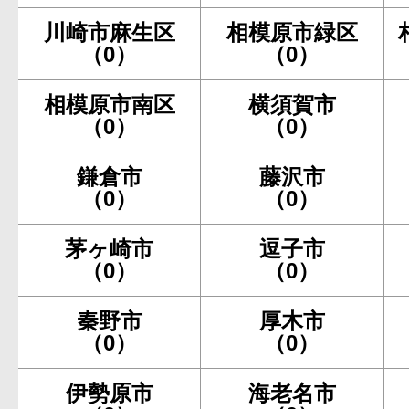
川崎市麻生区
相模原市緑区
（0）
（0）
相模原市南区
横須賀市
（0）
（0）
鎌倉市
藤沢市
（0）
（0）
茅ヶ崎市
逗子市
（0）
（0）
秦野市
厚木市
（0）
（0）
伊勢原市
海老名市