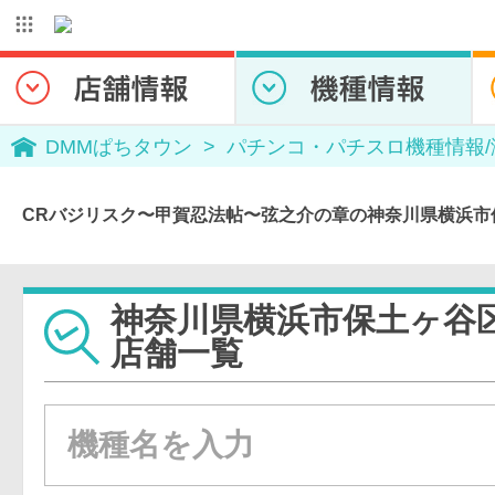
DMMぱちタウン
パチンコ・パチスロ機種情報
CRバジリスク〜甲賀忍法帖〜弦之介の章の神奈川県横浜市
神奈川県横浜市保土ヶ谷
店舗一覧