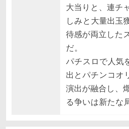
大当りと、連チ
しみと大量出玉
待感が両立した
だ。
パチスロで人気
出とパチンコオ
演出が融合し、
る争いは新たな