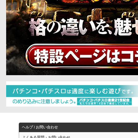
ヘルプ / お問い合わせ
よくある質問・お問い合わせ