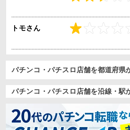
トモさん
パチンコ・パチスロ店舗を都道府県
パチンコ・パチスロ店舗を沿線・駅