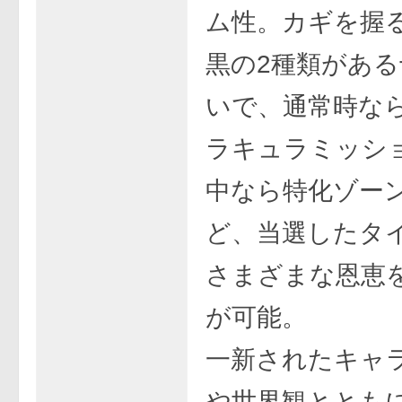
ム性。カギを握
黒の2種類がある
いで、通常時な
ラキュラミッショ
中なら特化ゾー
ど、当選したタ
さまざまな恩恵
が可能。
一新されたキャ
や世界観ととも