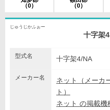
（0）
（0）
じゅうじかふぉー
十字架4
型式名
十字架4/NA
メーカー名
ネット（メーカ
ト）
ネット の掲載機