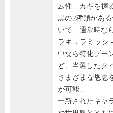
ム性。カギを握
黒の2種類がある
いで、通常時な
ラキュラミッショ
中なら特化ゾー
ど、当選したタ
さまざまな恩恵
が可能。
一新されたキャ
や世界観ととも