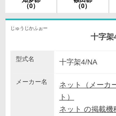
（0）
（0）
じゅうじかふぉー
十字架4
型式名
十字架4/NA
メーカー名
ネット（メーカ
ト）
ネット の掲載機