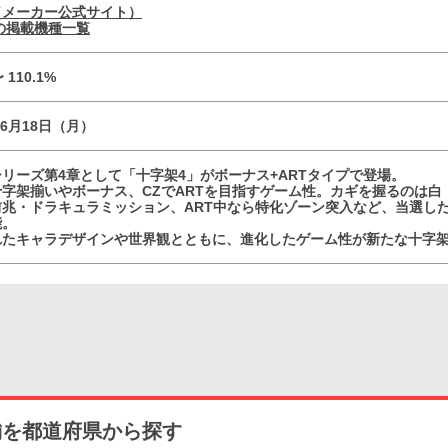
（メーカー公式サイト）
の掲載機種一覧
〜 110.1%
06月18日（月）
リーズ第4章として「十字架4」がボーナス+ARTタイプで登場。
字架揃いやボーナス、CZでARTを目指すゲーム性。カギを握るのは白
前兆・ドラキュラミッション、ART中なら特化ゾーン突入など、当選し
能。
れたキャラデザインや世界観とともに、進化したゲーム性が新たな十字
舗を都道府県から探す