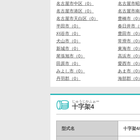
名古屋市中区（0）
名古屋市昭
名古屋市港区（0）
名古屋市南
名古屋市天白区（0）
豊橋市（0
半田市（0）
春日井市（
刈谷市（0）
豊田市（0
犬山市（0）
常滑市（0
新城市（0）
東海市（0
尾張旭市（0）
高浜市（0
田原市（0）
愛西市（0
みよし市（0）
あま市（0
丹羽郡（0）
海部郡（0
じゅうじかふぉー
十字架4
型式名
十字架4/