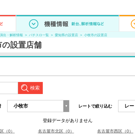
/演出・解析情報
パチスロ一覧
愛知県の設置店
小牧市の設置店
市の設置店舗
検索
村
レートで絞り込む
登録データがありません
区（0）
名古屋市北区（0）
名古屋市西区（0）