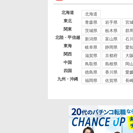
北海道
北海道
東北
青森県
岩手県
宮
関東
茨城県
栃木県
群
北陸・甲信越
新潟県
富山県
石
東海
岐阜県
静岡県
愛
関西
滋賀県
京都府
大
中国
鳥取県
島根県
岡
四国
徳島県
香川県
愛
九州・沖縄
福岡県
佐賀県
長