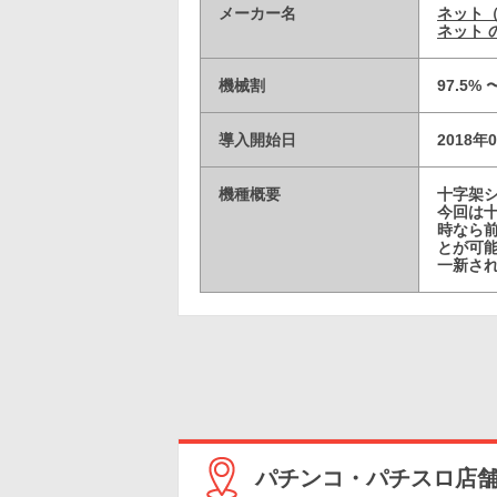
メーカー名
ネット
ネット 
機械割
97.5% 
導入開始日
2018年
機種概要
十字架シ
今回は十
時なら
とが可
一新さ
パチンコ・パチスロ店