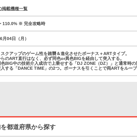
の掲載機種一覧
 〜 110.0% ※ 完全攻略時
06月04日（月）
ィスクアップのゲーム性を踏襲＆進化させたボーナス＋ARTタイプ。
らのART直行はなく、必ず同色or異色BIGを経由して突入する。
同色BIG中の技術介入成功で上乗せする「DJ ZONE（DZ）」と通常時の
入する「DANCE TIME」の2つ。ボーナスを引くことで両ARTをル
舗を都道府県から探す