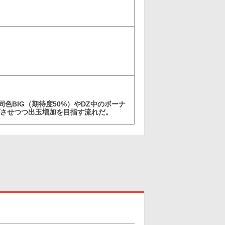
同色BIG（期待度50%）やDZ中のボーナ
ープさせつつ出玉増加を目指す流れだ。