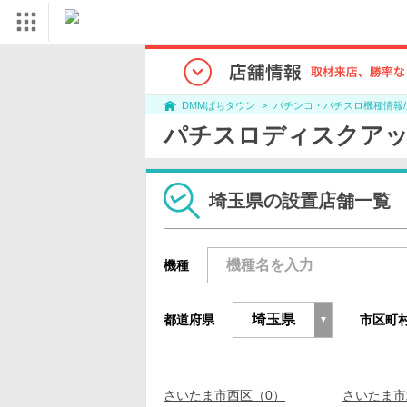
パチンコ・パチスロ機種情報
DMMぱちタウン
パチスロディスクアッ
埼玉県の設置店舗一覧
機種
都道府県
市区町
さいたま市西区（0）
さいたま市