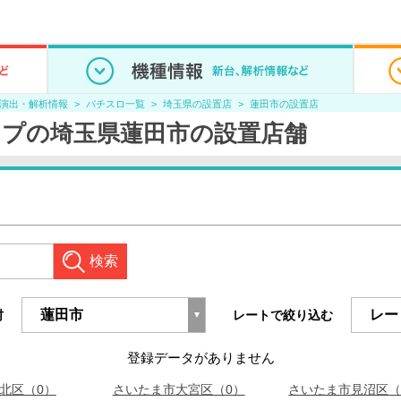
/演出・解析情報
パチスロ一覧
埼玉県の設置店
蓮田市の設置店
プの埼玉県蓮田市の設置店舗
検索
村
レートで絞り込む
登録データがありません
北区（0）
さいたま市大宮区（0）
さいたま市見沼区（