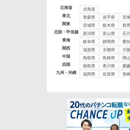
北海道
北海道
東北
青森県
岩手県
宮
関東
茨城県
栃木県
群
北陸・甲信越
新潟県
富山県
石
東海
岐阜県
静岡県
愛
関西
滋賀県
京都府
大
中国
鳥取県
島根県
岡
四国
徳島県
香川県
愛
九州・沖縄
福岡県
佐賀県
長