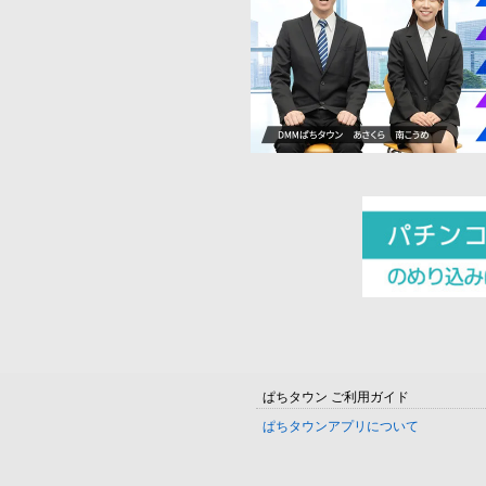
ぱちタウン ご利用ガイド
ぱちタウンアプリについて