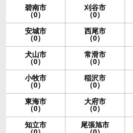
碧南市
刈谷市
（0）
（0）
安城市
西尾市
（0）
（0）
犬山市
常滑市
（0）
（0）
小牧市
稲沢市
（0）
（0）
東海市
大府市
（0）
（0）
知立市
尾張旭市
（0）
（0）