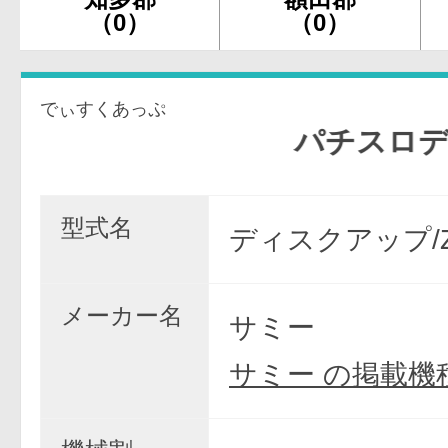
（0）
（0）
でぃすくあっぷ
パチスロディス
型式名
ディスクアップ/
メーカー名
サミー
サミー の掲載機