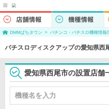
DMMぱちタウン
パチンコ・パチスロ機種情報
パチスロディスクアップの愛知県西
愛知県西尾市の設置店舗