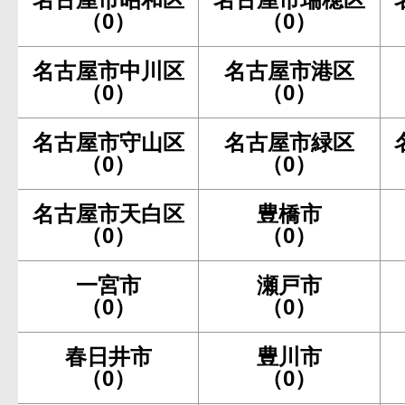
（0）
（0）
名古屋市中川区
名古屋市港区
（0）
（0）
名古屋市守山区
名古屋市緑区
（0）
（0）
名古屋市天白区
豊橋市
（0）
（0）
一宮市
瀬戸市
（0）
（0）
春日井市
豊川市
（0）
（0）