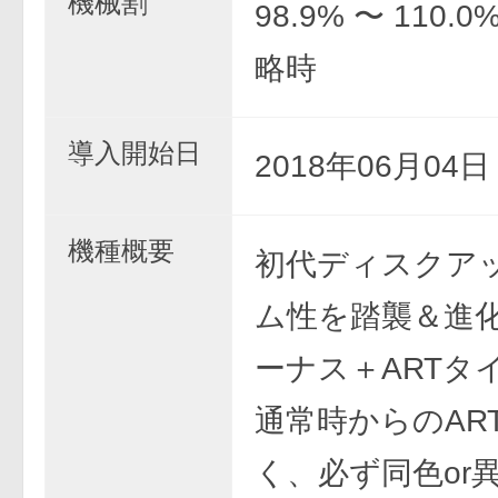
機械割
98.9% 〜 110.
略時
導入開始日
2018年06月04
機種概要
初代ディスクア
ム性を踏襲＆進
ーナス＋ARTタ
通常時からのAR
く、必ず同色or異