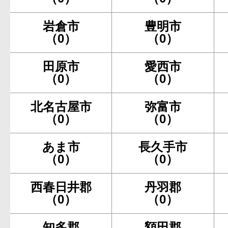
岩倉市
豊明市
（0）
（0）
田原市
愛西市
（0）
（0）
北名古屋市
弥富市
（0）
（0）
あま市
長久手市
（0）
（0）
西春日井郡
丹羽郡
（0）
（0）
知多郡
額田郡