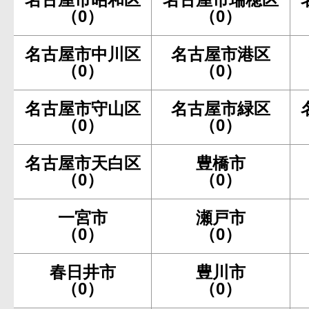
（0）
（0）
名古屋市中川区
名古屋市港区
（0）
（0）
名古屋市守山区
名古屋市緑区
（0）
（0）
名古屋市天白区
豊橋市
（0）
（0）
一宮市
瀬戸市
（0）
（0）
春日井市
豊川市
（0）
（0）