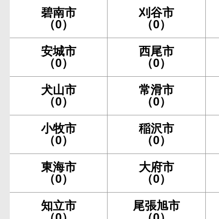
碧南市
刈谷市
（0）
（0）
安城市
西尾市
（0）
（0）
犬山市
常滑市
（0）
（0）
小牧市
稲沢市
（0）
（0）
東海市
大府市
（0）
（0）
知立市
尾張旭市
（0）
（0）