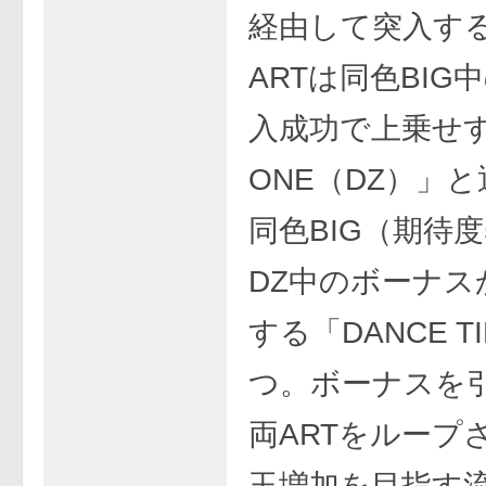
経由して突入す
ARTは同色BIG
入成功で上乗せす
ONE（DZ）」
同色BIG（期待度
DZ中のボーナス
する「DANCE T
つ。ボーナスを
両ARTをループ
玉増加を目指す