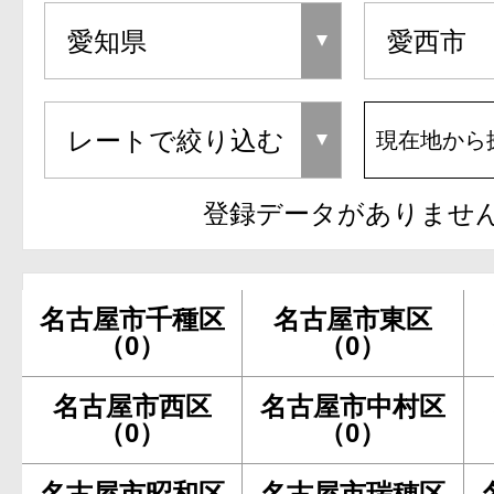
現在地から
登録データがありませ
名古屋市千種区
名古屋市東区
（0）
（0）
名古屋市西区
名古屋市中村区
（0）
（0）
名古屋市昭和区
名古屋市瑞穂区