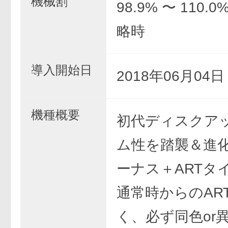
機械割
98.9% 〜 110.
略時
導入開始日
2018年06月04
機種概要
初代ディスクア
ム性を踏襲＆進
ーナス＋ARTタ
通常時からのAR
く、必ず同色or異