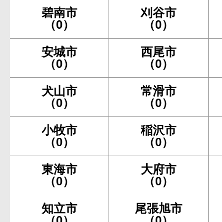
碧南市
刈谷市
（0）
（0）
安城市
西尾市
（0）
（0）
犬山市
常滑市
（0）
（0）
小牧市
稲沢市
（0）
（0）
東海市
大府市
（0）
（0）
知立市
尾張旭市
（0）
（0）