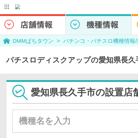
DMMぱちタウン
パチンコ・パチスロ機種情報
パチスロディスクアップの愛知県長久
愛知県長久手市の設置店