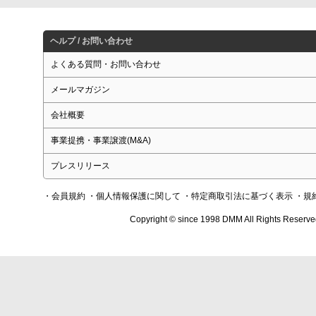
ヘルプ / お問い合わせ
よくある質問・お問い合わせ
メールマガジン
会社概要
事業提携・事業譲渡(M&A)
プレスリリース
・会員規約
・個人情報保護に関して
・特定商取引法に基づく表示
・規
Copyright © since 1998 DMM All Rights Reserve