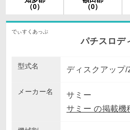
（0）
（0）
でぃすくあっぷ
パチスロディス
型式名
ディスクアップ/
メーカー名
サミー
サミー の掲載機