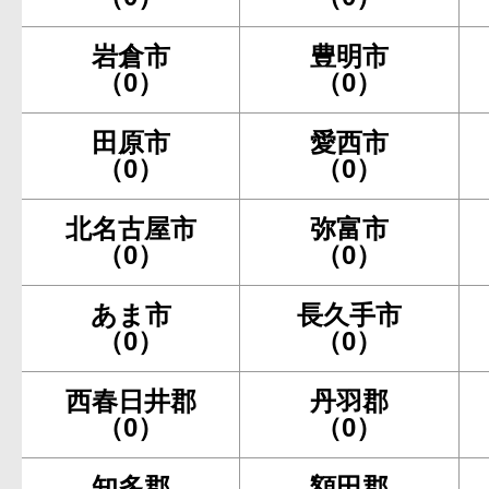
岩倉市
豊明市
（0）
（0）
田原市
愛西市
（0）
（0）
北名古屋市
弥富市
（0）
（0）
あま市
長久手市
（0）
（0）
西春日井郡
丹羽郡
（0）
（0）
知多郡
額田郡