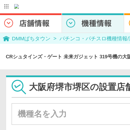
DMMぱちタウン
パチンコ・パチスロ機種情報
CRシュタインズ・ゲート 未来ガジェット 319号機の
大阪府堺市堺区の設置店