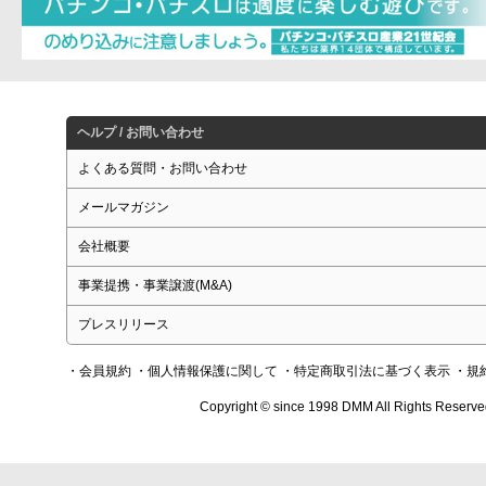
ヘルプ / お問い合わせ
よくある質問・お問い合わせ
メールマガジン
会社概要
事業提携・事業譲渡(M&A)
プレスリリース
・会員規約
・個人情報保護に関して
・特定商取引法に基づく表示
・規
Copyright © since 1998 DMM All Rights Reserve