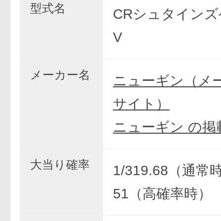
型式名
CRシュタインズ
V
メーカー名
ニューギン（メ
サイト）
ニューギン の掲
大当り確率
1/319.68（通常時
51（高確率時）