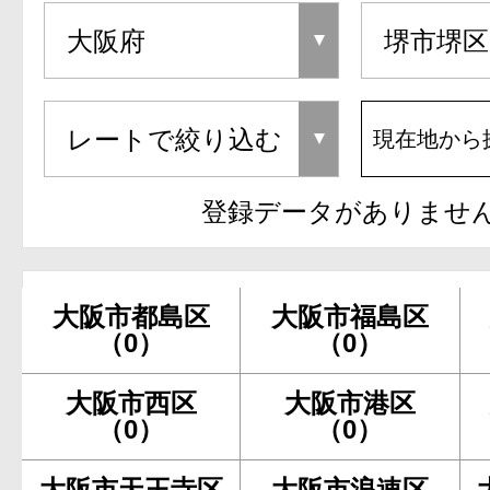
現在地から
登録データがありませ
大阪市都島区
大阪市福島区
（0）
（0）
大阪市西区
大阪市港区
（0）
（0）
大阪市天王寺区
大阪市浪速区