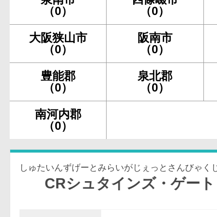
（0）
（0）
大阪狭山市
阪南市
（0）
（0）
豊能郡
泉北郡
（0）
（0）
南河内郡
（0）
Rシュタインズ・ゲート 未来ガジェ