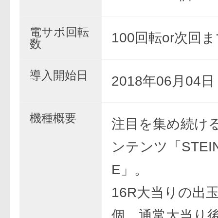
電サポ回転
100回転or次回
数
導入開始日
2018年06月04
機種概要
注目を集め続け
ンテンツ「STEIN
E」。
16R大当りの出玉
個、通常大当り後