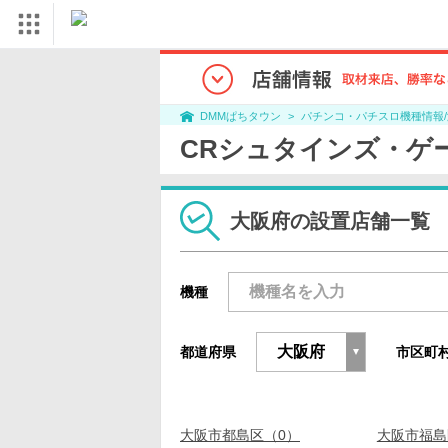
パチンコ・パチスロ機種情報
DMMぱちタウン
CRシュタインズ・ゲー
大阪府の設置店舗一覧
機種
都道府県
市区町
大阪市都島区（0）
大阪市福島