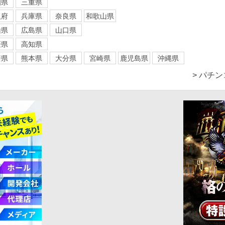
知県
三重県
阪府
兵庫県
奈良県
和歌山県
山県
広島県
山口県
媛県
高知県
崎県
熊本県
大分県
宮崎県
鹿児島県
沖縄県
> パチ