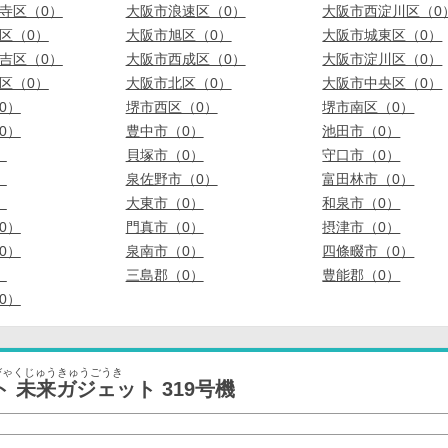
寺区（0）
大阪市浪速区（0）
大阪市西淀川区（0
区（0）
大阪市旭区（0）
大阪市城東区（0）
吉区（0）
大阪市西成区（0）
大阪市淀川区（0）
区（0）
大阪市北区（0）
大阪市中央区（0）
0）
堺市西区（0）
堺市南区（0）
0）
豊中市（0）
池田市（0）
）
貝塚市（0）
守口市（0）
）
泉佐野市（0）
富田林市（0）
）
大東市（0）
和泉市（0）
0）
門真市（0）
摂津市（0）
0）
泉南市（0）
四條畷市（0）
）
三島郡（0）
豊能郡（0）
0）
びゃくじゅうきゅうごうき
 未来ガジェット 319号機