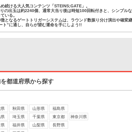
め続ける大人気コンテンツ「STEINS;GATE」。
当りの出玉は約2240個、通常大当り後は時短100回転付きと、シンプ
っている。
特徴となるゲートトリガーシステムは、ラウンド数振り分け演出や確変
ート”に通し、自らが望む運命を手にしよう!!
舗を都道府県から探す
城県
秋田県
山形県
福島県
馬県
埼玉県
千葉県
東京都
神奈川県
川県
福井県
山梨県
長野県