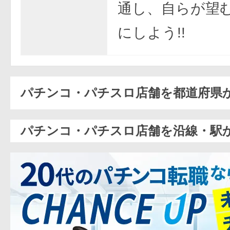
通し、自らが望
にしよう!!
パチンコ・パチスロ店舗を都道府県
パチンコ・パチスロ店舗を沿線・駅