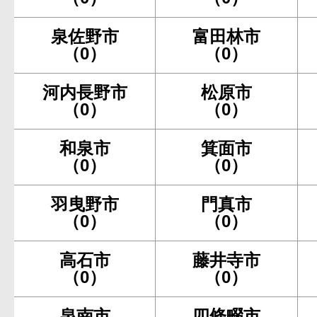
泉佐野市
富田林市
（0）
（0）
河内長野市
松原市
（0）
（0）
和泉市
箕面市
（0）
（0）
羽曳野市
門真市
（0）
（0）
高石市
藤井寺市
（0）
（0）
泉南市
四條畷市