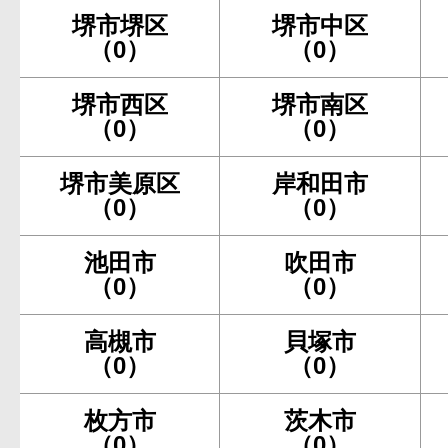
堺市堺区
堺市中区
（0）
（0）
堺市西区
堺市南区
（0）
（0）
堺市美原区
岸和田市
（0）
（0）
池田市
吹田市
（0）
（0）
高槻市
貝塚市
（0）
（0）
枚方市
茨木市
（0）
（0）