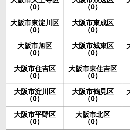
（0）
（0）
大阪市東淀川区
大阪市東成区
（0）
（0）
大阪市旭区
大阪市城東区
（0）
（0）
大阪市住吉区
大阪市東住吉区
（0）
（0）
大阪市淀川区
大阪市鶴見区
（0）
（0）
大阪市平野区
大阪市北区
（0）
（0）