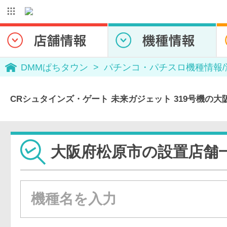
DMMぱちタウン
パチンコ・パチスロ機種情報
CRシュタインズ・ゲート 未来ガジェット 319号機の
大阪府松原市の設置店舗