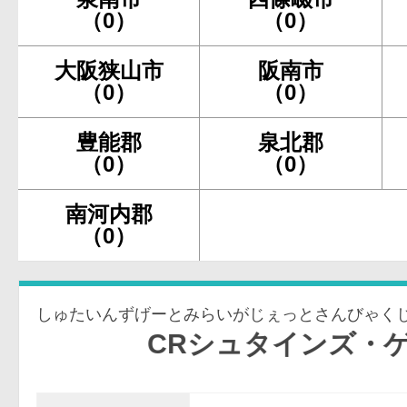
（0）
（0）
大阪狭山市
阪南市
（0）
（0）
豊能郡
泉北郡
（0）
（0）
南河内郡
（0）
CRシュタインズ・ゲート 未来